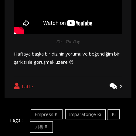
Zia – The Day
Haftaya başka bir dizinin yorumu ve beğendiğim bir
şarkısı ile görüşmek üzere 😊
Latte
2
Empress Ki
İmparatoriçe Ki
Ki
Tags :
기황후