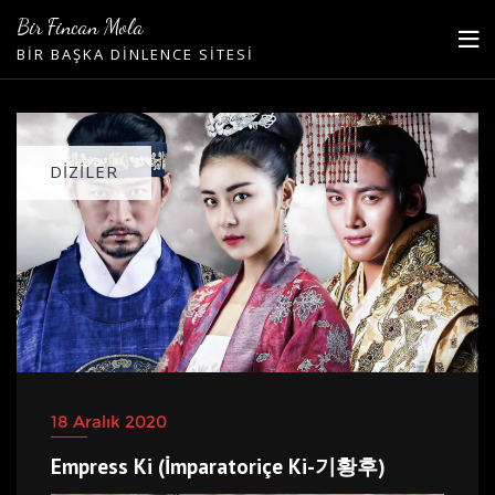
Skip
Bir Fincan Mola
to
BIR BAŞKA DINLENCE SITESI
content
DIZILER
18 Aralık 2020
Empress Ki (İmparatoriçe Ki-기황후)