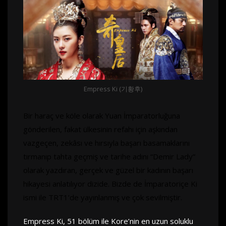
Empress Ki (기황후)
Bir haraç ve köle olarak Yuan İmparatorluğuna
gönderilen, fakat ülkesinin refahı için aşkından
vazgeçen, zekâsı ve hırsıyla başarı basamaklarını
tırmanıp tahta geçmiş ve tarihe adını “Demir Lady”
olarak yazdıran, gerçek ve güzel bir kadının başarı
hikayesi anlatılıyor dizide. Bizde de İmparatoriçe Ki
ismi ile TRT1’de yayınlanmış ve çok sevilmiştir.
Empress Ki, 51 bölüm ile Kore’nin en uzun soluklu