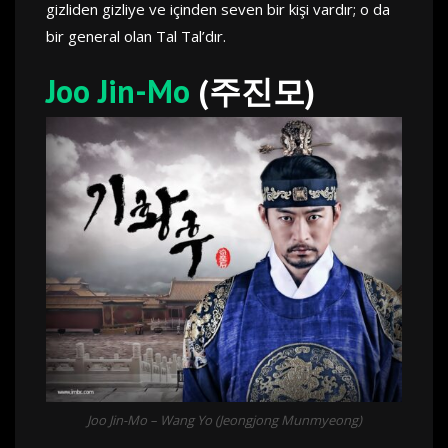
gizliden gizliye ve içinden seven bir kişi vardır; o da
bir general olan Tal Tal’dır.
Joo Jin-Mo
(주진모)
Joo Jin-Mo – Wang Yo (Jeongjong Munmyeong)