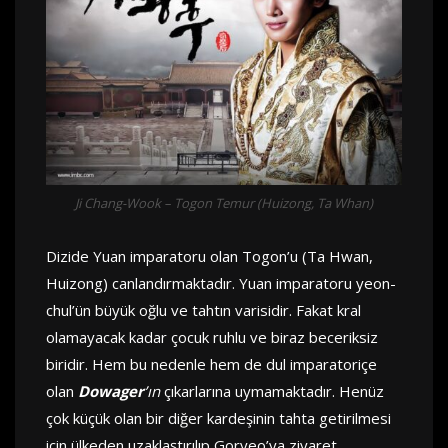
Ji Chang-Wook – Togon Temur (Huizong, Ta Whan)
Dizide Yuan imparatoru olan Togon’u (Ta Hwan,
Huizong) canlandırmaktadır. Yuan imparatoru yeon-
chul’ün büyük oğlu ve tahtın varisidir. Fakat kral
olamayacak kadar çocuk ruhlu ve biraz beceriksiz
biridir. Hem bu nedenle hem de dul imparatoriçe
olan
Dowager
’ın
çıkarlarına uymamaktadır. Henüz
çok küçük olan bir diğer kardeşinin tahta getirilmesi
için ülkeden uzaklaştırılıp Goryeo’ya ziyaret