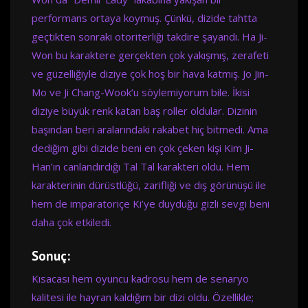
performans ortaya koymuş. Çünkü, dizide tahtta
geçtikten sonraki otoriterliği takdire şayandı. Ha Ji-
Won bu karaktere gerçekten çok yakışmış, zerafeti
ve güzelliğiyle diziye çok hoş bir hava katmış. Jo Jin-
Mo ve Ji Chang-Wook’u söylemiyorum bile. İkisi
diziye büyük renk katan baş roller oldular. Dizinin
başından beri aralarındaki rakabet hiç bitmedi. Ama
dediğim gibi dizide beni en çok çeken kişi Kim Ji-
Han’ın canlandırdığı Tal Tal karakteri oldu. Hem
karakterinin dürüstlüğü, zarifliği ve dış görünüşü ile
hem de imparatoriçe Ki’ye duyduğu gizli sevgi beni
daha çok etkiledi.
Sonuç:
Kısacası hem oyuncu kadrosu hem de senaryo
kalitesi ile hayran kaldığım bir dizi oldu. Özellikle;