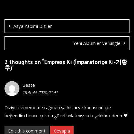
Yazı
dolaşımı
Asya Yapımı Diziler
Yeni Albümler ve Single
2 thoughts on “
Empress Ki (İmparatoriçe Ki-기황
후)
”
Beste
18 Aralık 2020, 21:41
Diziyi izlemememe rağmen şarkısını ve konusunu çok
beğendim bence çok da güzel anlatmışsın teşekkür ederim🖤
Edit this comment
Cevapla