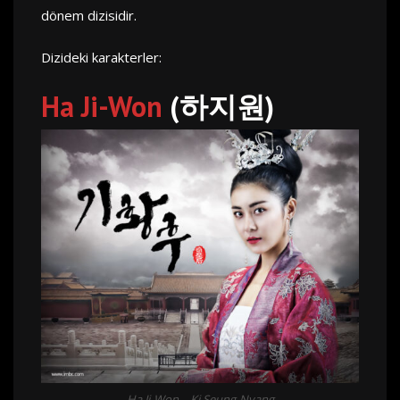
dönem dizisidir.
Dizideki karakterler:
Ha Ji-Won
(하지원)
Ha Ji-Won – Ki Seung-Nyang