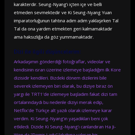
karakterdir. Seung-Nyang’ı içten içe ve belli
etmeden sevmektedir ve Ki Seung-Nyang Yuan
imparatorluğunun tahtına adım adım yaklaşırken Tal
Tal da ona yardım etmekten geri kalmamaktadır
ama haksızlığa da göz yummamaktadır.
Dizi ile ilgili düşüncelerim:
Arkadaşımın gönderdiği fotoğraflar, videolar ve
kendisinin ısrarı üzerine izlemeye başladığım ilk Kore
dizisidir kendileri. Bizdeki dönem dizilerini bile
severek izlemeyen biri olarak, bu diziye biraz ön
yargı ile TRT1’de izlemeye başladım fakat dizi tam
ortalarındaydı bu nedenle diziyi merak edip,
Netflix’de Türkçe alt yazılı olarak izlemeye karar
verdim. Ki Seung-Nyang’ın yaşadıkları beni çok
etkiledi. Dizide Ki Seung-Nyang’ı canlandıran Ha Ji-
Won da “Demir Lady” lakabına yakışan bir