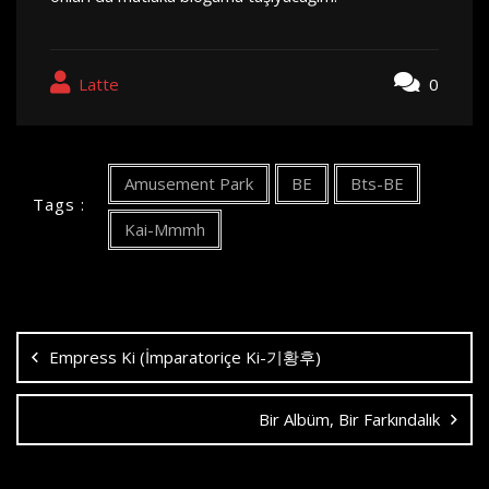
Latte
0
Amusement Park
BE
Bts-BE
Tags :
Kai-Mmmh
Yazı
dolaşımı
Empress Ki (İmparatoriçe Ki-기황후)
Bir Albüm, Bir Farkındalık