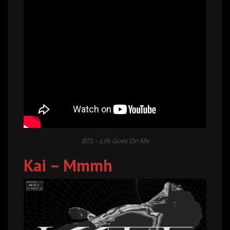
BTS – Life Goes On Mv
Kai – Mmmh