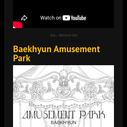
Kai – Mmmh Mv
Baekhyun Amusement
Park