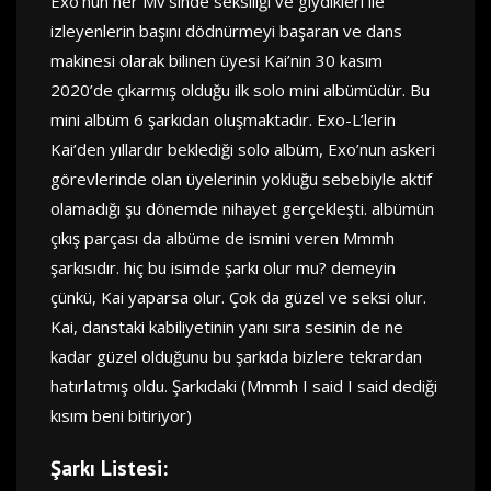
Exo’nun her Mv’sinde seksiliği ve giydikleri ile
izleyenlerin başını dödnürmeyi başaran ve dans
makinesi olarak bilinen üyesi Kai’nin 30 kasım
2020’de çıkarmış olduğu ilk solo mini albümüdür. Bu
mini albüm 6 şarkıdan oluşmaktadır. Exo-L’lerin
Kai’den yıllardır beklediği solo albüm, Exo’nun askeri
görevlerinde olan üyelerinin yokluğu sebebiyle aktif
olamadığı şu dönemde nihayet gerçekleşti. albümün
çıkış parçası da albüme de ismini veren Mmmh
şarkısıdır. hiç bu isimde şarkı olur mu? demeyin
çünkü, Kai yaparsa olur. Çok da güzel ve seksi olur.
Kai, danstaki kabiliyetinin yanı sıra sesinin de ne
kadar güzel olduğunu bu şarkıda bizlere tekrardan
hatırlatmış oldu. Şarkıdaki (Mmmh I said I said dediği
kısım beni bitiriyor)
Şarkı Listesi: