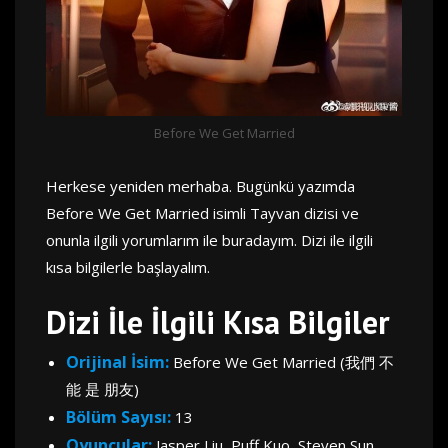
Before We Get Married
Herkese yeniden merhaba. Bugünkü yazımda
Before We Get Married isimli Tayvan dizisi ve
onunla ilgili yorumlarım ile buradayım. Dizi ile ilgili
kısa bilgilerle başlayalım.
Dizi İle İlgili Kısa Bilgiler
Orijinal İsim:
Before We Get Married (我們 不
能 是 朋友)
Bölüm Sayısı:
13
Oyuncular:
Jasper Liu, Puff Kuo, Steven Sun,