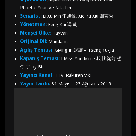
Phoebe Yuan ve Nita Lei
Senarist:
Li Xu Min 李旭敏, Xie Yu Xiu 謝育秀
Yönetmen:
Feng Kai 馮 凱
Menşei Ülke:
Tayvan
Orijinal Dil:
Mandarin
Açılış Teması:
Giving In 退讓 – Tseng Yu-Jia
Kapanış Teması:
I Miss You More 我 比從前 想
你 了 by Bii
Yayıncı Kanal:
TTV, Rakuten Viki
Yayın Tarihi:
31 Mayıs – 23 Ağustos 2019