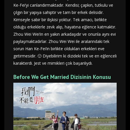
Ke-Fei’yi canlandırmaktadır. Kendisi; çapkın, tutkulu ve
çılgın bir yapıya sahiptir ve tam bir erkek delisidir.
Kimseyle sabir bir ilişkisi yoktur. Tek amacı, birlikte
olduğu erkeklerle zevk alıp, hayatına eğlence katmaktır.
Zhou Wei Wei’in en yakın arkadaşıdır ve onunla aynı evi
paylaşmaktadırlar. Zhou Wei Wei ile aralarındaki tek
sorun Han Ke-Fei’in birlikte oldukları erkekleri eve
getirmesidir. 🙂 Diyebilirim ki dizideki tek ve en eğlenceli
karakterdi. Jest ve mimikleri çok başarılıydı.
Before We Get Married Dizisinin Konusu