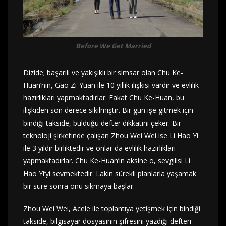
Before We Get Married
Dizide; başarılı ve yakışıklı bir simsar olan Chu Ke-
Huan’nın, Gao Zi-Yuan ile 10 yıllık ilişkisi vardır ve evlilik
hazırlıkları yapmaktadırlar. Fakat Chu Ke-Huan, bu
ilişkiden son derece sıkılmıştır. Bir gün işe gitmek için
bindiği takside, bulduğu defter dikkatini çeker. Bir
teknoloji şirketinde çalışan Zhou Wei Wei ise Li Hao Yi
ile 3 yıldır birliktedir ve onlar da evlilik hazırlıkları
yapmaktadırlar. Chu Ke-Huan’ın aksine o, sevgilisi Li
Hao Yi’yi sevmektedir. Lakin sürekli planlarla yaşamak
bir süre sonra onu sıkmaya başlar.
Zhou Wei Wei, Acele ile toplantıya yetişmek için bindiği
takside, bilgisayar dosyasının şifresini yazdığı defteri