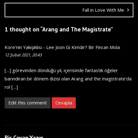
Fall in Love With Me
1 thought on “
Arang and The Magistrate
”
Kore'nin Yakışıklısı - Lee Joon Gi Kimdir? Bir Fincan Mola
12 Şubat 2021, 20:43
[…] görevinden döndüğü yıl, içerisinde fantastik öğeler
barındıran bir dönem dizisi olan Arang and the magistrate‘da
rol […]
Edit this comment
Cevapla
Bir Cevap Yazın