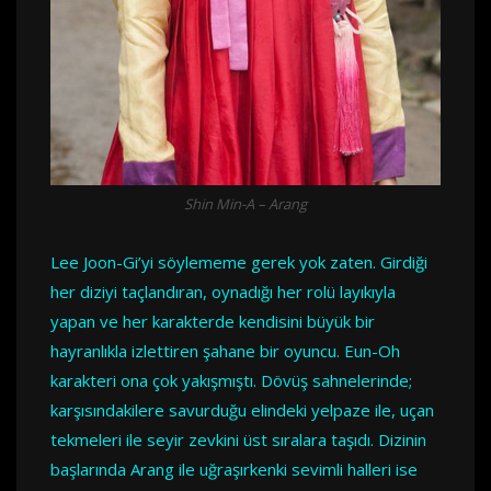
Shin Min-A – Arang
Lee Joon-Gi’yi söylememe gerek yok zaten. Girdiği
her diziyi taçlandıran, oynadığı her rolü layıkıyla
yapan ve her karakterde kendisini büyük bir
hayranlıkla izlettiren şahane bir oyuncu. Eun-Oh
karakteri ona çok yakışmıştı. Dövüş sahnelerinde;
karşısındakilere savurduğu elindeki yelpaze ile, uçan
tekmeleri ile seyir zevkini üst sıralara taşıdı. Dizinin
başlarında Arang ile uğraşırkenki sevimli halleri ise