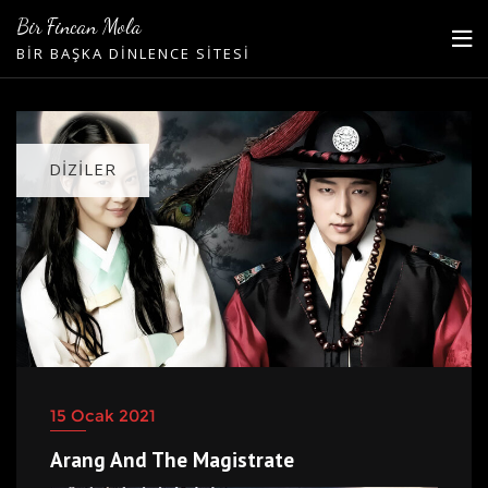
Skip
Bir Fincan Mola
to
BIR BAŞKA DINLENCE SITESI
content
DIZILER
15 Ocak 2021
Arang And The Magistrate