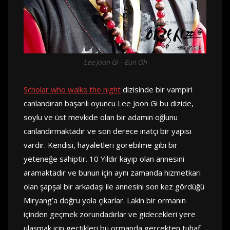
Lee Joon Gi – Eun Oh
Scholar who walks the night
dizisinde bir vampiri
canlandıran başarılı oyuncu Lee Joon Gi bu dizide,
soylu ve üst mevkide olan bir adamın oğlunu
canlandırmaktadır ve son derece inatçı bir yapısı
vardır. Kendisi, hayaletleri görebilme gibi bir
yeteneğe sahiptir. 10 Yıldır kayıp olan annesini
aramaktadır ve bunun için aynı zamanda hizmetkarı
olan şapşal bir arkadaşı ile annesini son kez gördüğü
Miryang’a doğru yola çıkarlar. Lakin bir ormanın
içinden geçmek zorundadırlar ve gidecekleri yere
ulaşmak için geçtikleri bu ormanda gerçekten tuhaf