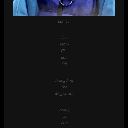
Eun Oh
Lee
Joon-
Gi –
Eun
Oh
Arang And
The
Magistrate
Arang
ve
Eun