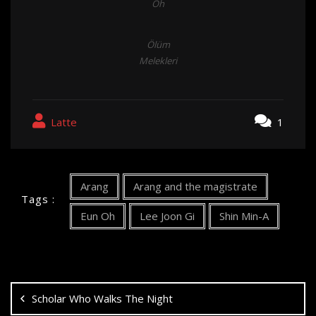
Oh
Ölüm
Melekleri
Latte
1
Arang
Arang and the magistrate
Tags :
Eun Oh
Lee Joon Gi
Shin Min-A
Yazı
dolaşımı
Scholar Who Walks The Night