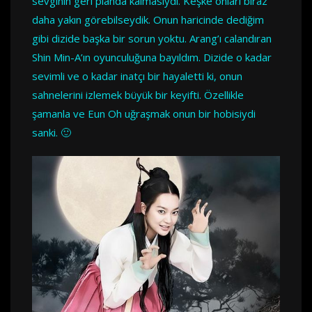
sevginin geri planda kalmasıydı. Keşke onları biraz
daha yakın görebilseydik. Onun haricinde dediğim
gibi dizide başka bir sorun yoktu. Arang’ı calandıran
Shin Min-A’ın oyunculuğuna bayıldım. Dizide o kadar
sevimli ve o kadar inatçı bir hayaletti ki, onun
sahnelerini izlemek büyük bir keyifti. Özellikle
şamanla ve Eun Oh uğraşmak onun bir hobisiydi
sanki. 🙂