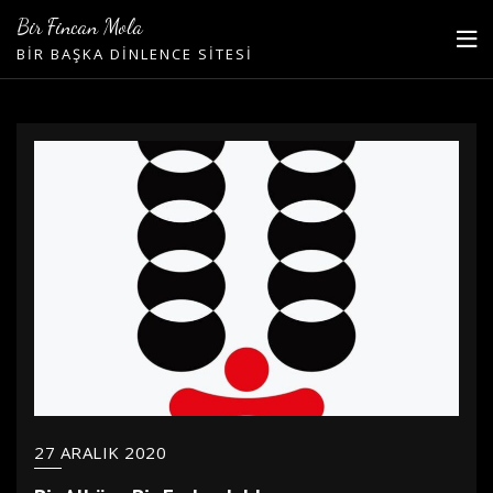
Skip
Bir Fincan Mola
to
BIR BAŞKA DINLENCE SITESI
content
27 ARALIK 2020